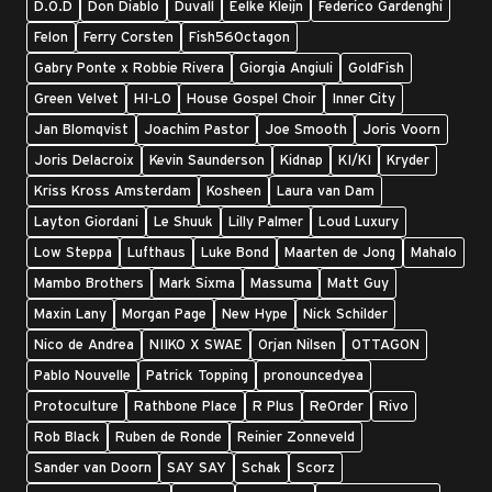
D.O.D
Don Diablo
Duvall
Eelke Kleijn
Federico Gardenghi
Felon
Ferry Corsten
Fish56Octagon
Gabry Ponte x Robbie Rivera
Giorgia Angiuli
GoldFish
Green Velvet
HI-LO
House Gospel Choir
Inner City
Jan Blomqvist
Joachim Pastor
Joe Smooth
Joris Voorn
Joris Delacroix
Kevin Saunderson
Kidnap
KI/KI
Kryder
Kriss Kross Amsterdam
Kosheen
Laura van Dam
Layton Giordani
Le Shuuk
Lilly Palmer
Loud Luxury
Low Steppa
Lufthaus
Luke Bond
Maarten de Jong
Mahalo
Mambo Brothers
Mark Sixma
Massuma
Matt Guy
Maxin Lany
Morgan Page
New Hype
Nick Schilder
Nico de Andrea
NIIKO X SWAE
Orjan Nilsen
OTTAGON
Pablo Nouvelle
Patrick Topping
pronouncedyea
Protoculture
Rathbone Place
R Plus
ReOrder
Rivo
Rob Black
Ruben de Ronde
Reinier Zonneveld
Sander van Doorn
SAY SAY
Schak
Scorz