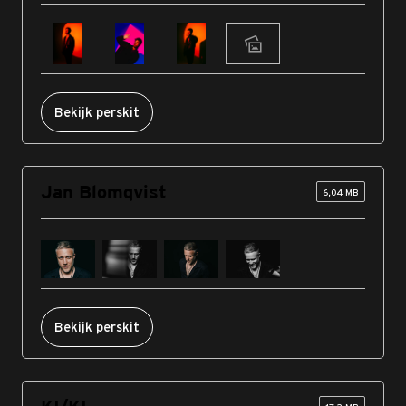
Bekijk perskit
Jan Blomqvist
6,04 MB
Bekijk perskit