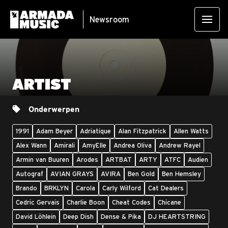
Newsroom
ARTIST
Onderwerpen
1991
Adam Beyer
Adriatique
Alan Fitzpatrick
Allen Watts
Alex Wann
Amirali
AmyElle
Andrea Oliva
Andrew Rayel
Armin van Buuren
Arodes
ARTBAT
ARTY
ATFC
Audien
Autograf
AVIAN GRAYS
AVIRA
Ben Gold
Ben Hemsley
Brando
BRKLYN
Carola
Carly Wilford
Cat Dealers
Cedric Gervais
Charlie Boon
Cheat Codes
Chicane
David Löhlein
Deep Dish
Dense & Pika
DJ HEARTSTRING