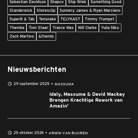
Sebastian Davidson
Shapov
Ship Wrek
Something Good
Standerwick
Stereoclip
Sunnery James & Ryan Marciano
Super8 & Tab
Tensnake
TELYKAST
Timmy Trumpet
Themba
Tom Staar
Trance Wax
Will Clarke
Yulia Niko
Zack Martino
&friends
Nieuwsberichten
29 september 2025
MASSUMA
Idaly, Massuma & David Mackay
Brengen Krachtige Rework van
Amazin’
25 oktober 2024
ARMIN VAN BUUREN