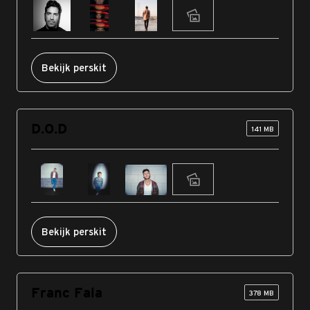
Bekijk perskit
D.O.D
141 MB
Bekijk perskit
Franc Fala
378 MB