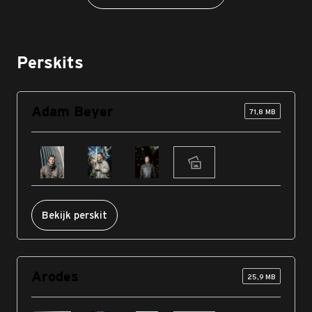
Perskits
Adam Beyer
71,8 MB
Bekijk perskit
Arodes
25,9 MB