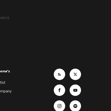
ceerd.
hema's
tist
ompany