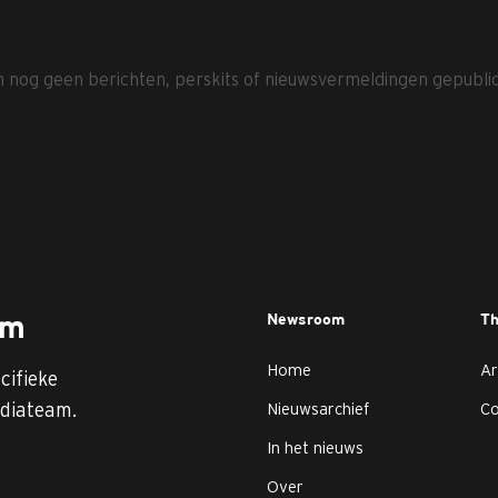
jn nog geen berichten, perskits of nieuwsvermeldingen gepubli
Newsroom
T
am
Home
Ar
cifieke
diateam.
Nieuwsarchief
C
In het nieuws
Over