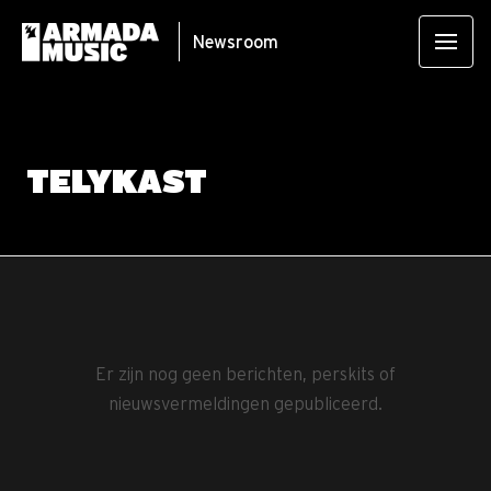
Newsroom
TELYKAST
Er zijn nog geen berichten, perskits of
nieuwsvermeldingen gepubliceerd.