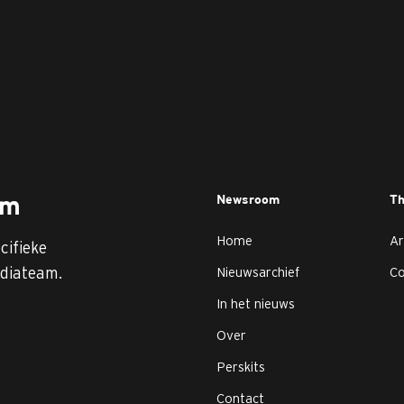
Newsroom
T
am
Home
Ar
cifieke
diateam.
Nieuwsarchief
C
In het nieuws
Over
Perskits
Contact