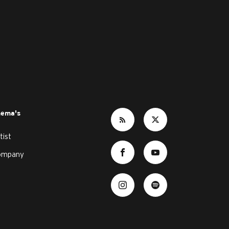
hema's
tist
ompany