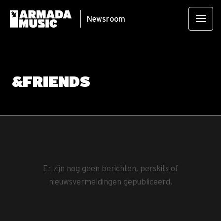
Newsroom
&FRIENDS
Er zijn nog geen berichten, perskits of
nieuwsvermeldingen gepubliceerd.