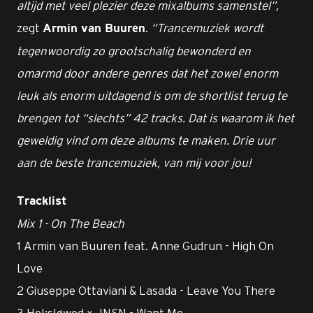
altijd met veel plezier deze mixalbums samenstel”,
zegt
.
“Trancemuziek wordt
Armin van Buuren
tegenwoordig zo grootschalig bewonderd en
omarmd door andere genres dat het zowel enorm
leuk als enorm uitdagend is om de shortlist terug te
brengen tot “slechts” 42 tracks. Dat is waarom ik het
geweldig vind om deze albums te maken. Drie uur
aan de beste trancemuziek, van mij voor jou!
Tracklist
Mix 1 - On The Beach
1 Armin van Buuren feat. Anne Gudrun - High On
Love
2 Giuseppe Ottaviani & Lasada - Leave You There
3 Hel:sløwed x JNSN - Want Me