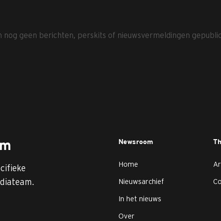
jn nog geen berichten, perskits of nieuwsvermeldingen gepubli
Newsroom
T
am
Home
Ar
cifieke
diateam.
Nieuwsarchief
C
In het nieuws
Over