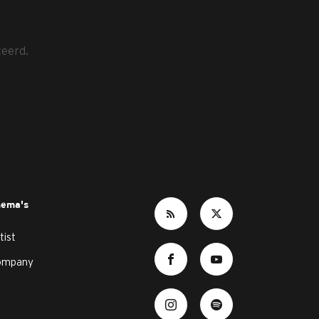
ceerd.
hema's
tist
ompany