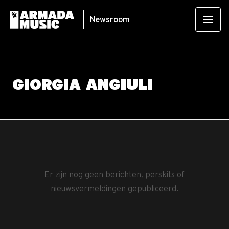
Newsroom
GIORGIA ANGIULI
Er zijn nog geen berichten, perskits of
nieuwsvermeldingen gepubliceerd.