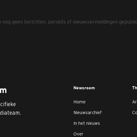
jn nog geen berichten, perskits of nieuwsvermeldingen gepubli
Newsroom
T
am
Home
Ar
cifieke
diateam.
Nieuwsarchief
C
In het nieuws
Over