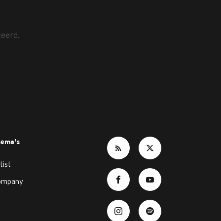
ceerd.
hema's
tist
ompany