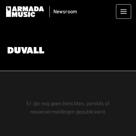
Newsroom
DUVALL
Er zijn nog geen berichten, perskits of
nieuwsvermeldingen gepubliceerd.