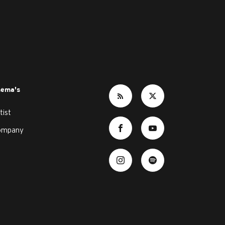
hema's
tist
ompany