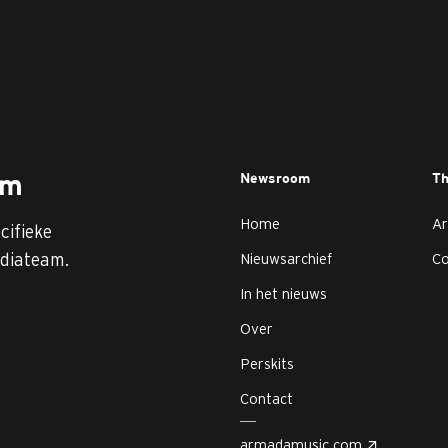
Newsroom
T
am
Home
Ar
cifieke
diateam.
Nieuwsarchief
C
In het nieuws
Over
Perskits
Contact
armadamusic.com