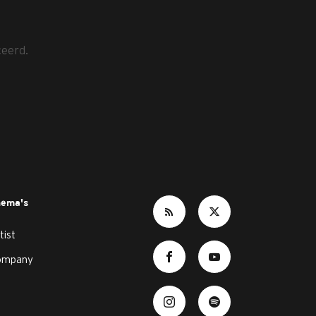
ceerd.
hema's
tist
ompany