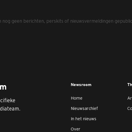
jn nog geen berichten, perskits of nieuwsvermeldingen gepubli
Newsroom
T
am
Home
Ar
cifieke
diateam.
Nieuwsarchief
C
In het nieuws
Over