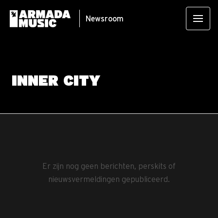
Newsroom
INNER CITY
Er zijn nog geen berichten, perskits of
nieuwsvermeldingen gepubliceerd.