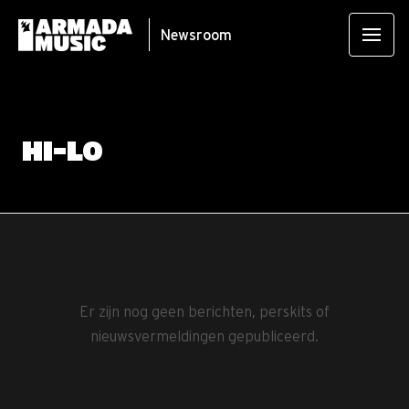
Newsroom
HI-LO
Er zijn nog geen berichten, perskits of
nieuwsvermeldingen gepubliceerd.