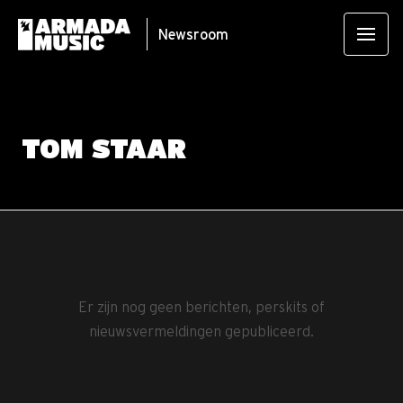
Newsroom
TOM STAAR
Er zijn nog geen berichten, perskits of
nieuwsvermeldingen gepubliceerd.